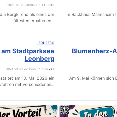
2026-06-25 08:19:27
HITS
149
ie Bergkirche als eines der
Im Backhaus Malmsheim f
ältesten erhaltenen
...
LEONBERG
e am Stadtparksee
Blumenherz-Ak
Leonberg
2026-05-07 20:30:02
HITS
234
staltet am 10. Mai 2026 ein
Am 9. Mai können sich B
fahren mit verschiedenen
...