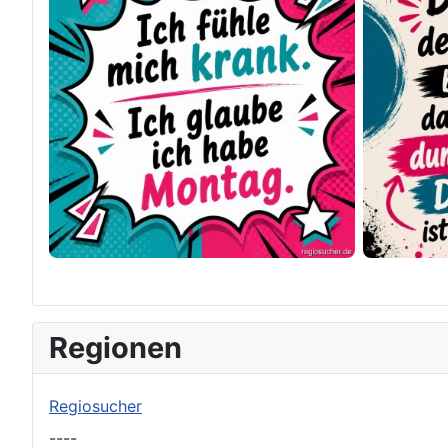
×
Original herunterladen
Regionen
Regiosucher
----