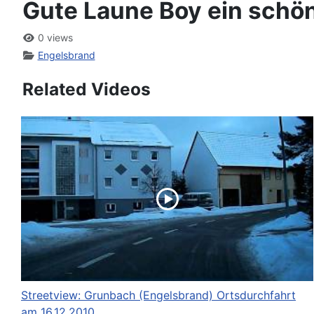
Gute Laune Boy ein schö
0 views
Engelsbrand
Related Videos
Streetview: Grunbach (Engelsbrand) Ortsdurchfahrt
am 16.12.2010