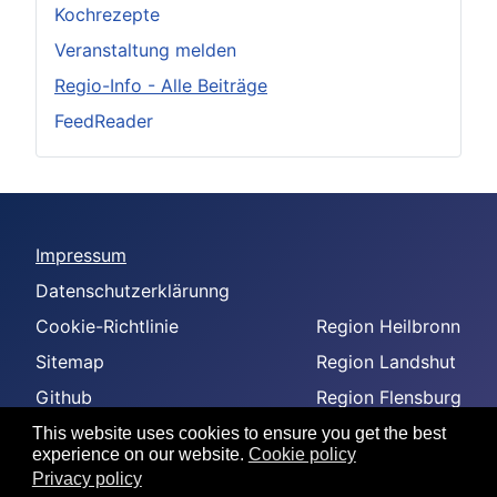
Kochrezepte
Veranstaltung melden
Regio-Info - Alle Beiträge
FeedReader
Impressum
Datenschutzerklärunng
Cookie-Richtlinie
Region Heilbronn
Sitemap
Region Landshut
Github
Region Flensburg
-
Region Amberg
This website uses cookies to ensure you get the best
experience on our website.
Cookie policy
--
Privacy policy