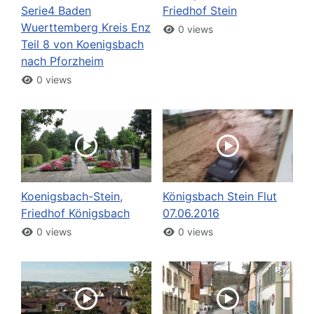
Serie4 Baden
Friedhof Stein
Wuerttemberg Kreis Enz
0 views
Teil 8 von Koenigsbach
nach Pforzheim
0 views
Koenigsbach-Stein,
Königsbach Stein Flut
Friedhof Königsbach
07.06.2016
0 views
0 views