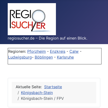
regiosucher.de – Die Region auf einen Blick.
Regionen:
Pforzheim
-
Enzkreis
-
Calw
-
Ludwigsburg
-
Böblingen
-
Karlsruhe
Aktuelle Seite:
Startseite
Königsbach-Stein
Königsbach-Stein / FPV