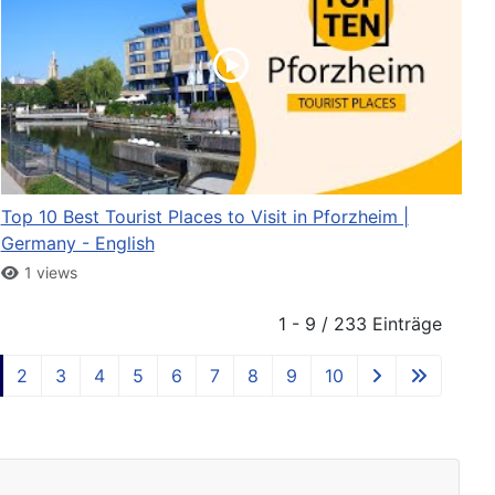
Top 10 Best Tourist Places to Visit in Pforzheim |
Germany - English
1 views
1 - 9 / 233 Einträge
2
3
4
5
6
7
8
9
10