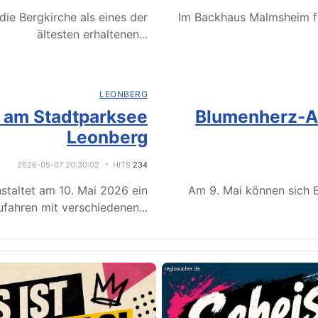
ie Bergkirche als eines der
Im Backhaus Malmsheim f
ältesten erhaltenen
...
LEONBERG
e am Stadtparksee
Blumenherz-Ak
Leonberg
2026-05-07 20:30:02
HITS
234
staltet am 10. Mai 2026 ein
Am 9. Mai können sich B
fahren mit verschiedenen
...