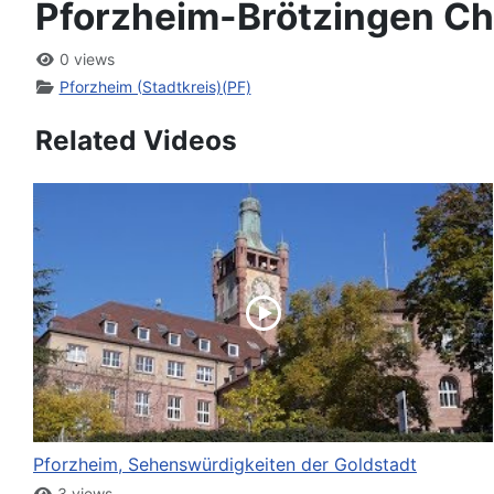
Pforzheim-Brötzingen Ch
0 views
Pforzheim (Stadtkreis)(PF)
Related Videos
Pforzheim, Sehenswürdigkeiten der Goldstadt
3 views