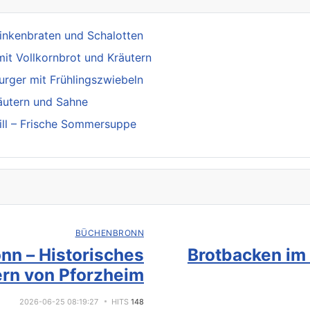
inkenbraten und Schalotten
mit Vollkornbrot und Kräutern
rger mit Frühlingszwiebeln
äutern und Sahne
ill – Frische Sommersuppe
BÜCHENBRONN
nn – Historisches
Brotbacken im
rn von Pforzheim
2026-06-25 08:19:27
HITS
148