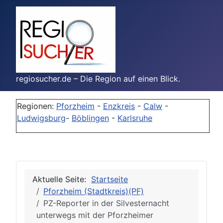
regiosucher.de – Die Region auf einen Blick.
Regionen:
Pforzheim
-
Enzkreis
-
Calw
-
Ludwigsburg
-
Böblingen
-
Karlsruhe
Aktuelle Seite:
Startseite
Pforzheim (Stadtkreis)(PF)
PZ-Reporter in der Silvesternacht
unterwegs mit der Pforzheimer