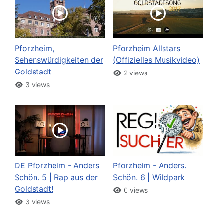
Pforzheim,
Pforzheim Allstars
Sehenswürdigkeiten der
(Offizielles Musikvideo)
Goldstadt
2 views
3 views
DE Pforzheim - Anders
Pforzheim - Anders.
Schön. 5 | Rap aus der
Schön. 6 | Wildpark
Goldstadt!
0 views
3 views