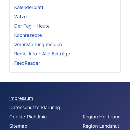
Kalenderblatt
Witze
Der Tag - Heute
Kochrezepte
Veranstaltung melden
Regio-Info - Alle Beiträge
FeedReader
Impressum
Datenschutzerklärunng
Cookie-Richtlinie
Region Heilbronn
Sitemap
Region Landshut