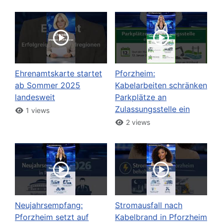
Ehrenamtskarte startet
Pforzheim:
ab Sommer 2025
Kabelarbeiten schränken
landesweit
Parkplätze an
Zulassungsstelle ein
1 views
2 views
Neujahrsempfang:
Stromausfall nach
Pforzheim setzt auf
Kabelbrand in Pforzheim