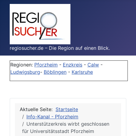
regiosucher.de – Die Region auf einen Blick.
Regionen:
Pforzheim
-
Enzkreis
-
Calw
-
Ludwigsburg
-
Böblingen
-
Karlsruhe
Aktuelle Seite:
Startseite
Info-Kanal - Pforzheim
Unterstützerkreis wirbt geschlossen
für Universitätsstadt Pforzheim