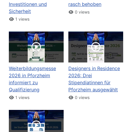
Investitionen und
rasch behoben
Sicherheit
0 views
1 views
Weiterbildungsmesse
Designers in Residence
2026 in Pforzheim
2026: Drei
informiert zu
Stipendiatinnen für
Qualifizierung
Pforzheim ausgewählt
1 views
0 views