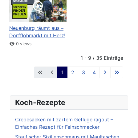
Neuenbürg räumt aus –
Dorfflohmarkt mit Herz!
0 views
1 - 9 / 35 Einträge
1
2
3
4
Koch-Rezepte
Crepesäcken mit zartem Geflügelragout –
Einfaches Rezept für Feinschmecker
Staufischer Sizilienschmaus mit Maultaschen,