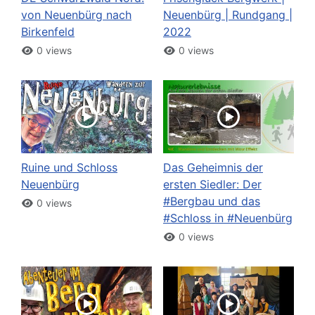
von Neuenbürg nach
Neuenbürg | Rundgang |
Birkenfeld
2022
0 views
0 views
Ruine und Schloss
Das Geheimnis der
Neuenbürg
ersten Siedler: Der
#Bergbau und das
0 views
#Schloss in #Neuenbürg
0 views