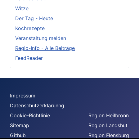
Witze
Der Tag - Heute
Kochrezepte
Veranstaltung melden
Regio-Info - Alle Beiträge
FeedReader
Impressum
Datenschutzerklärunng
Cookie-Richtlinie
Region Heilbronn
Sitemap
Region Landshut
Github
Region Flensburg