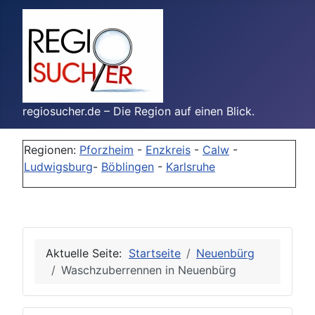
regiosucher.de – Die Region auf einen Blick.
Regionen:
Pforzheim
-
Enzkreis
-
Calw
-
Ludwigsburg
-
Böblingen
-
Karlsruhe
Aktuelle Seite:
Startseite
Neuenbürg
Waschzuberrennen in Neuenbürg