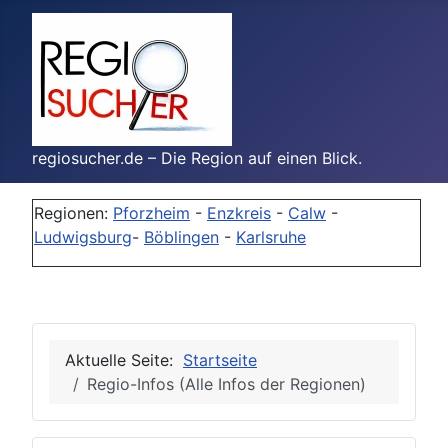
regiosucher.de – Die Region auf einen Blick.
Regionen:
Pforzheim
-
Enzkreis
-
Calw
-
Ludwigsburg
-
Böblingen
-
Karlsruhe
Aktuelle Seite:
Startseite
Regio-Infos (Alle Infos der Regionen)