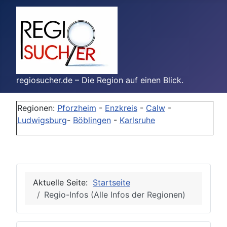
regiosucher.de – Die Region auf einen Blick.
Regionen:
Pforzheim
-
Enzkreis
-
Calw
-
Ludwigsburg
-
Böblingen
-
Karlsruhe
Aktuelle Seite:
Startseite
Regio-Infos (Alle Infos der Regionen)