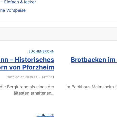
– Einfach & lecker
che Vorspeise
BÜCHENBRONN
nn – Historisches
Brotbacken im
rn von Pforzheim
2026-06-25 08:19:27
HITS
149
ie Bergkirche als eines der
Im Backhaus Malmsheim f
ältesten erhaltenen
...
LEONBERG