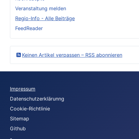
Veranstaltung melden
Regio-Info - Alle Beiträge
FeedReader
Keinen Artikel verpassen – RSS abonnieren
Impressum
Datenschutzerklärunng
Cookie-Richtlinie
Sitemap
Github
-