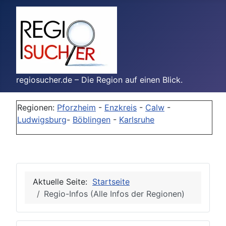
regiosucher.de – Die Region auf einen Blick.
Regionen:
Pforzheim
-
Enzkreis
-
Calw
-
Ludwigsburg
-
Böblingen
-
Karlsruhe
Aktuelle Seite:
Startseite
Regio-Infos (Alle Infos der Regionen)