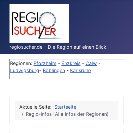
regiosucher.de – Die Region auf einen Blick.
Regionen:
Pforzheim
-
Enzkreis
-
Calw
-
Ludwigsburg
-
Böblingen
-
Karlsruhe
Aktuelle Seite:
Startseite
Regio-Infos (Alle Infos der Regionen)