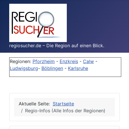
regiosucher.de – Die Region auf einen Blick.
Regionen:
Pforzheim
-
Enzkreis
-
Calw
-
Ludwigsburg
-
Böblingen
-
Karlsruhe
Aktuelle Seite:
Startseite
Regio-Infos (Alle Infos der Regionen)