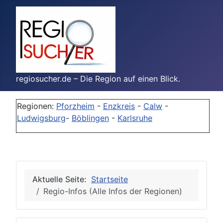
regiosucher.de – Die Region auf einen Blick.
Regionen:
Pforzheim
-
Enzkreis
-
Calw
-
Ludwigsburg
-
Böblingen
-
Karlsruhe
Aktuelle Seite:
Startseite
Regio-Infos (Alle Infos der Regionen)