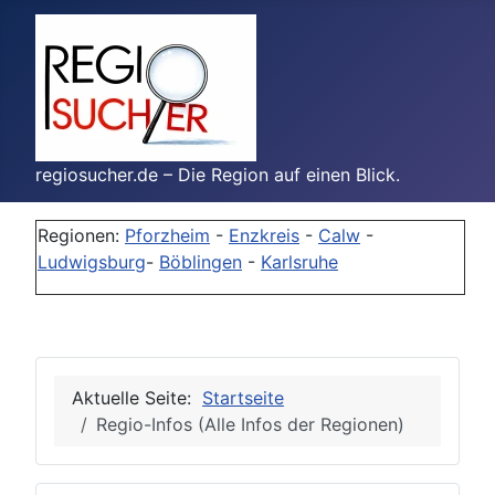
regiosucher.de – Die Region auf einen Blick.
Regionen:
Pforzheim
-
Enzkreis
-
Calw
-
Ludwigsburg
-
Böblingen
-
Karlsruhe
Aktuelle Seite:
Startseite
Regio-Infos (Alle Infos der Regionen)