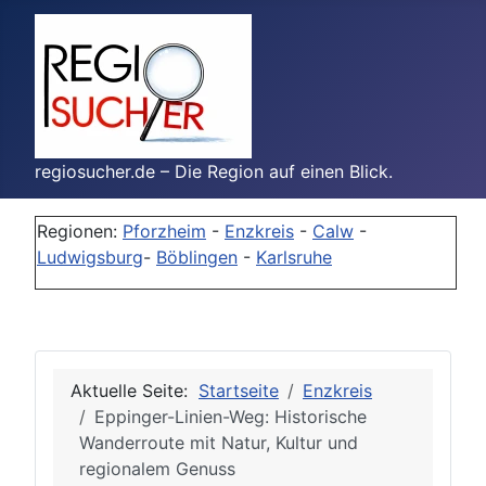
regiosucher.de – Die Region auf einen Blick.
Regionen:
Pforzheim
-
Enzkreis
-
Calw
-
Ludwigsburg
-
Böblingen
-
Karlsruhe
Aktuelle Seite:
Startseite
Enzkreis
Eppinger-Linien-Weg: Historische
Wanderroute mit Natur, Kultur und
regionalem Genuss