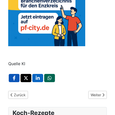
Quelle KI
Vorheriger Beitrag: Enztalbahn: Moderne Stadtbahn verbinde
Nächster Beitr
Zurück
Weiter
Koch-Rezepte