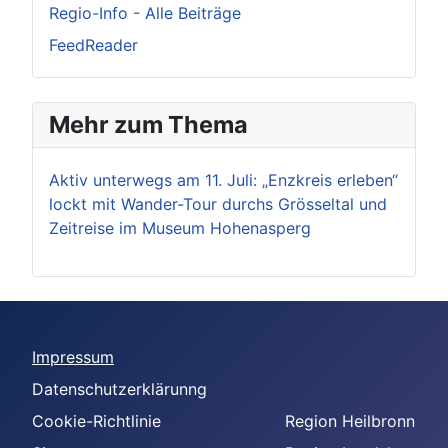
Regio-Info - Alle Beiträge
FeedReader
Mehr zum Thema
Aktiv unterwegs am 11. Juli: „Enzkreis erleben“
lockt mit Wander-Tour durchs Grösseltal und
Zeitreise im Museum Hohenasperg
Impressum
Datenschutzerklärunng
Cookie-Richtlinie
Region Heilbronn