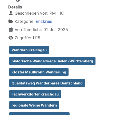
Details
Geschrieben von:
PM - KI
Kategorie:
Enzkreis
Veröffentlicht: 01. Juli 2025
Zugriffe: 1115
Wandern Kraichgau
historische Wanderwege Baden-Württemberg
Kloster Maulbronn Wanderung
Qualitätsweg Wanderbares Deutschland
Fachwerkdörfer Kraichgau
regionale Weine Wandern