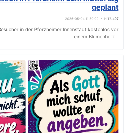
geplant
2026-05-04 11:30:02
HITS
407
esucher in der Pforzheimer Innenstadt kostenlos vor
einem Blumenherz
...