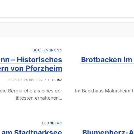
BÜCHENBRONN
nn – Historisches
Brotbacken im
rn von Pforzheim
2026-06-25 08:19:27
HITS
153
ie Bergkirche als eines der
Im Backhaus Malmsheim f
ältesten erhaltenen
...
LEONBERG
e am Stadtparksee
Blumenherz-Ak