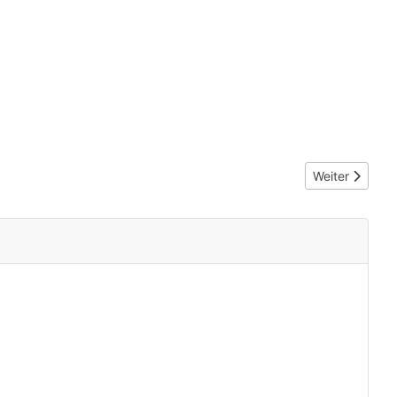
Nächster Beitr
Weiter