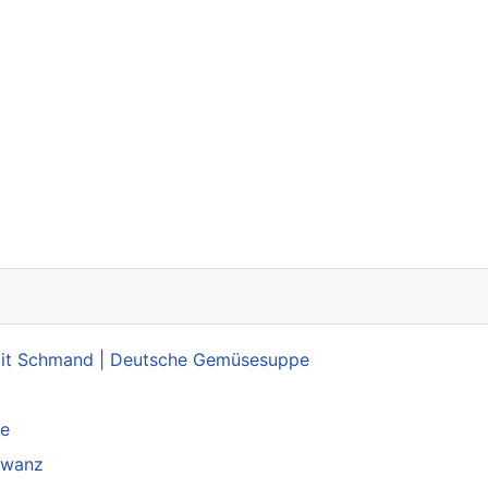
kreis vereint
mit Schmand | Deutsche Gemüsesuppe
se
chwanz