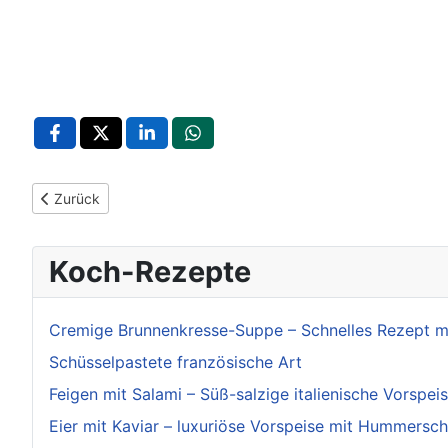
Vorheriger Beitrag: Illingen: Natur, Geschichte und Lage im Enz
Zurück
Koch-Rezepte
Cremige Brunnenkresse-Suppe – Schnelles Rezept 
Schüsselpastete französische Art
Feigen mit Salami – Süß-salzige italienische Vorspei
Eier mit Kaviar – luxuriöse Vorspeise mit Hummers