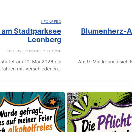
LEONBERG
e am Stadtparksee
Blumenherz-Ak
Leonberg
2026-05-07 20:30:02
HITS
236
staltet am 10. Mai 2026 ein
Am 9. Mai können sich B
fahren mit verschiedenen
...