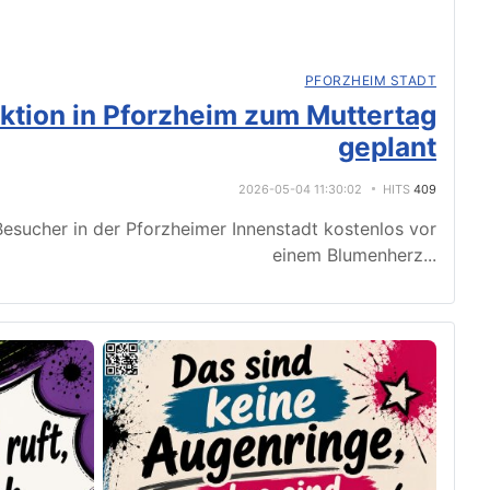
PFORZHEIM STADT
tion in Pforzheim zum Muttertag
geplant
2026-05-04 11:30:02
HITS
409
esucher in der Pforzheimer Innenstadt kostenlos vor
einem Blumenherz
...