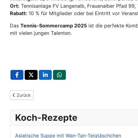
Ort:
Tennisanlage FV Langenalb, Frauenalber Pfad 99,
Rabatt:
10 % für Mitglieder oder bei Eintritt vor Veran
Das
Tennis-Sommercamp 2025
ist die perfekte Komb
mit vielen jungen Talenten.
Vorheriger Beitrag: Kita Kunterbunt verabschiedet Schlaufüch
Zurück
Koch-Rezepte
Asiatische Suppe mit Wan-Tan-Teigtäschchen