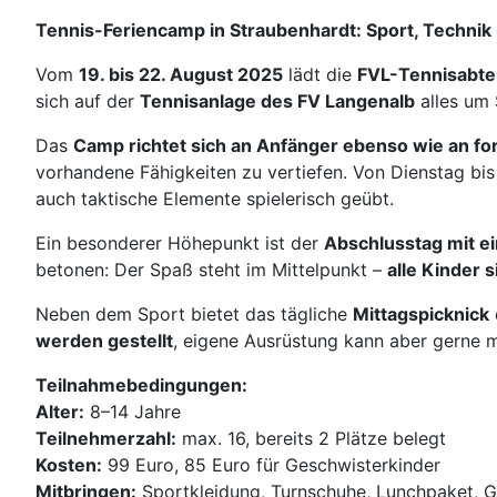
Tennis-Feriencamp in Straubenhardt: Sport, Technik 
Vom
19. bis 22. August 2025
lädt die
FVL-Tennisabte
sich auf der
Tennisanlage des FV Langenalb
alles um 
Das
Camp richtet sich an Anfänger ebenso wie an for
vorhandene Fähigkeiten zu vertiefen. Von Dienstag bis 
auch taktische Elemente spielerisch geübt.
Ein besonderer Höhepunkt ist der
Abschlusstag mit ei
betonen: Der Spaß steht im Mittelpunkt –
alle Kinder 
Neben dem Sport bietet das tägliche
Mittagspicknick
werden gestellt
, eigene Ausrüstung kann aber gerne 
Teilnahmebedingungen:
Alter:
8–14 Jahre
Teilnehmerzahl:
max. 16, bereits 2 Plätze belegt
Kosten:
99 Euro, 85 Euro für Geschwisterkinder
Mitbringen:
Sportkleidung, Turnschuhe, Lunchpaket, 