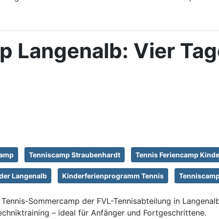
Langenalb: Vier Tage
camp
Tenniscamp Straubenhardt
Tennis Feriencamp Kinde
nder Langenalb
Kinderferienprogramm Tennis
Tenniscamp 
Tennis-Sommercamp der FVL-Tennisabteilung in Langenalb 
hniktraining – ideal für Anfänger und Fortgeschrittene.