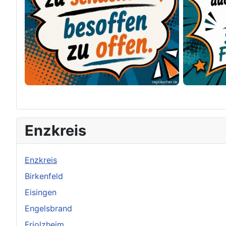
×
Original herunterladen
Enzkreis
Enzkreis
Birkenfeld
Eisingen
Engelsbrand
Friolzheim