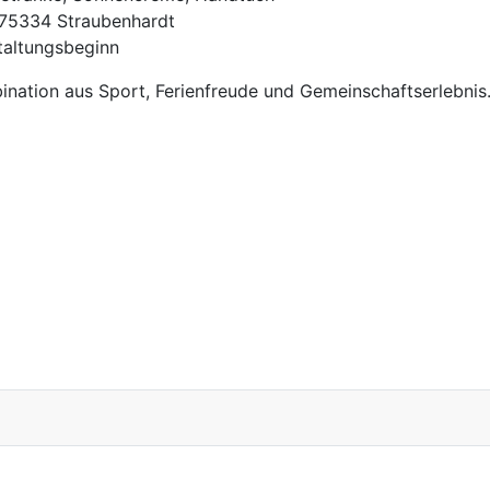
 75334 Straubenhardt
staltungsbeginn
ination aus Sport, Ferienfreude und Gemeinschaftserlebnis
se mit Pippi-Abenteuer