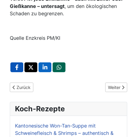
Gießkanne – untersagt
, um den ökologischen
Schaden zu begrenzen.
Quelle Enzkreis PM/KI
Vorheriger Beitrag: Enzkreis: Neuer Seniorenwegweiser 2025/2
Nächster Beitr
Zurück
Weiter
Koch-Rezepte
Kantonesische Won-Tan-Suppe mit
Schweinefleisch & Shrimps – authentisch &