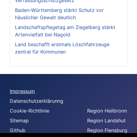
Verfassungsschutzgesetz
Baden-Württemberg stärkt Schutz vor
häuslicher Gewalt deutlich
Landschaftspflegetag am Ziegelberg stärkt
Artenvielfalt bei Nagold
Land beschafft erstmals Löschfahrzeuge
zentral für Kommunen
Impressum
Datenschutzerklärunng
Cookie-Richtlinie
Region Heilbronn
Sitemap
Region Landshut
Github
Region Flensburg