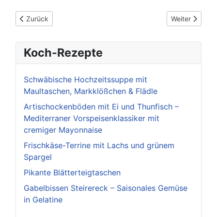
Vorheriger Beitrag: Rekordförderung für Feuerwehren im Enzkre
Nächster Beitr
Zurück
Weiter
Koch-Rezepte
Schwäbische Hochzeitssuppe mit
Maultaschen, Markklößchen & Flädle
Artischockenböden mit Ei und Thunfisch –
Mediterraner Vorspeisenklassiker mit
cremiger Mayonnaise
Frischkäse-Terrine mit Lachs und grünem
Spargel
Pikante Blätterteigtaschen
Gabelbissen Steirereck – Saisonales Gemüse
in Gelatine