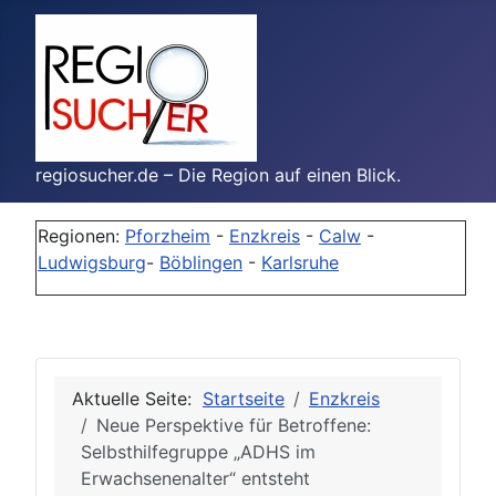
regiosucher.de – Die Region auf einen Blick.
Regionen:
Pforzheim
-
Enzkreis
-
Calw
-
Ludwigsburg
-
Böblingen
-
Karlsruhe
Aktuelle Seite:
Startseite
Enzkreis
Neue Perspektive für Betroffene:
Selbsthilfegruppe „ADHS im
Erwachsenenalter“ entsteht