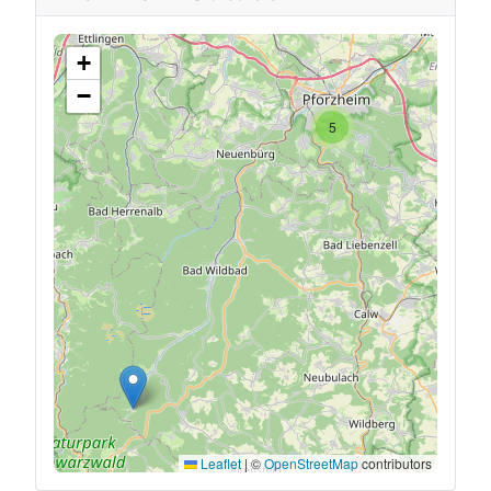
+
−
5
Leaflet
|
©
OpenStreetMap
contributors