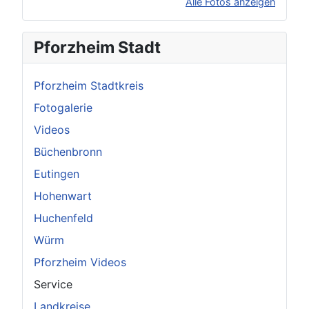
Alle Fotos anzeigen
×
Original herunterladen
Pforzheim Stadt
Pforzheim Stadtkreis
Fotogalerie
Videos
Büchenbronn
Eutingen
Hohenwart
Huchenfeld
Würm
Pforzheim Videos
Service
Landkreise