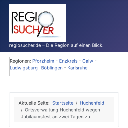
regiosucher.de – Die Region auf einen Blick.
Regionen:
Pforzheim
-
Enzkreis
-
Calw
-
Ludwigsburg
-
Böblingen
-
Karlsruhe
Aktuelle Seite:
Startseite
Huchenfeld
Ortsverwaltung Huchenfeld wegen
Jubiläumsfest an zwei Tagen zu