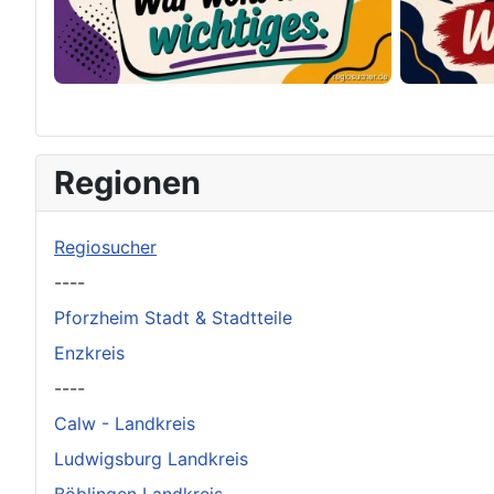
×
Original herunterladen
Regionen
Regiosucher
----
Pforzheim Stadt & Stadtteile
Enzkreis
----
Calw - Landkreis
Ludwigsburg Landkreis
Böblingen Landkreis