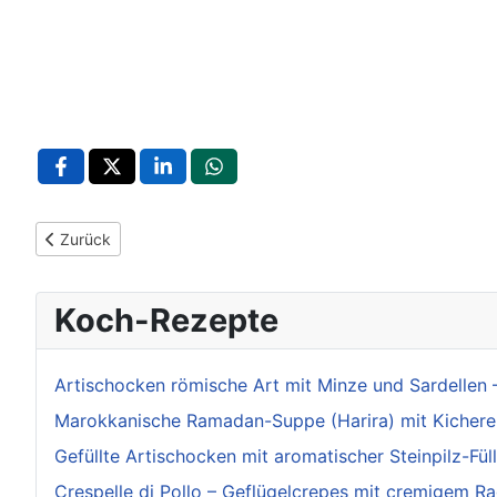
Vorheriger Beitrag: Landesregierung würdigt Streitkräfte bei
Zurück
Koch-Rezepte
Artischocken römische Art mit Minze und Sardellen – T
Marokkanische Ramadan-Suppe (Harira) mit Kichererb
Gefüllte Artischocken mit aromatischer Steinpilz-Fül
Crespelle di Pollo – Geflügelcrepes mit cremigem R