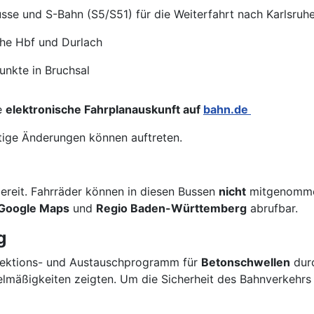
usse und S-Bahn (S5/S51) für die Weiterfahrt nach Karlsruh
uhe Hbf und Durlach
unkte in Bruchsal
ie
elektronische Fahrplanauskunft auf
bahn.de
stige Änderungen können auftreten.
ereit. Fahrräder können in diesen Bussen
nicht
mitgenommen 
Google Maps
und
Regio Baden-Württemberg
abrufbar.
g
pektions- und Austauschprogramm für
Betonschwellen
durc
egelmäßigkeiten zeigten. Um die Sicherheit des Bahnverkehr