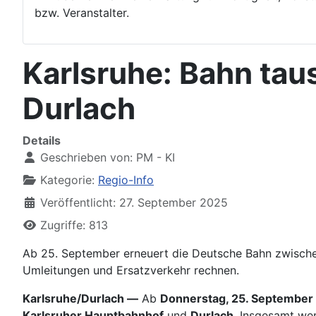
bzw. Veranstalter.
Karlsruhe: Bahn ta
Durlach
Details
Geschrieben von:
PM - KI
Kategorie:
Regio-Info
Veröffentlicht: 27. September 2025
Zugriffe: 813
Ab 25. September erneuert die Deutsche Bahn zwisch
Umleitungen und Ersatzverkehr rechnen.
Karlsruhe/Durlach —
Ab
Donnerstag, 25. September
Karlsruher Hauptbahnhof
und
Durlach
. Insgesamt we