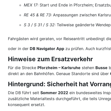
MEX 17
: Start und Ende in Pforzheim; Ersatzb
RE 45 & RE 73
: Anpassungen zwischen Karlsr
S 3 / S 31 / S 32
: Teilweise geänderte Wendep
Fahrgästen wird geraten, vor Reiseantritt unbedingt d
oder in der
DB Navigator App
zu prüfen. Auch kurzfri
Hinweise zum Ersatzverkehr
Für die Strecke
Pforzheim – Karlsruhe
stehen
Busse
b
direkt an den Bahnhöfen. Genaue Standorte sind über
Hintergrund: Sicherheit hat Vorran
Die DB führt seit
Sommer 2022
ein bundesweites Ins
zusätzliche Materialtests durchgeführt, die teils Unr
konsequent ersetzt.