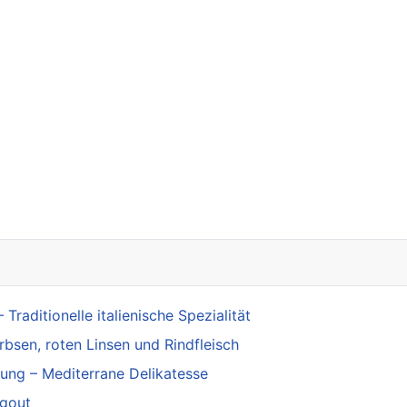
m Jahresempfang in Stuttgart
raditionelle italienische Spezialität
sen, roten Linsen und Rindfleisch
lung – Mediterrane Delikatesse
agout