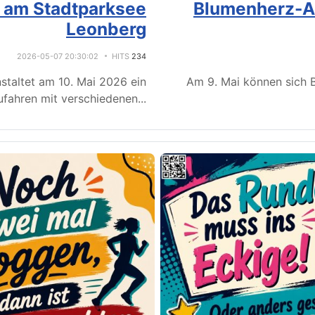
e am Stadtparksee
Blumenherz-Ak
Leonberg
2026-05-07 20:30:02
HITS
234
staltet am 10. Mai 2026 ein
Am 9. Mai können sich B
fahren mit verschiedenen
...