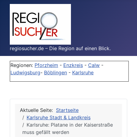
regiosucher.de – Die Region auf einen Blick.
Regionen:
Pforzheim
-
Enzkreis
-
Calw
-
Ludwigsburg
-
Böblingen
-
Karlsruhe
Aktuelle Seite:
Startseite
Karlsruhe Stadt & Landkreis
Karlsruhe: Platane in der Kaiserstraße
muss gefällt werden