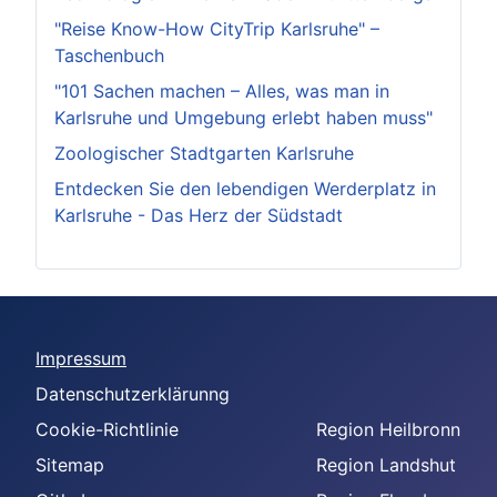
"Reise Know-How CityTrip Karlsruhe" –
Taschenbuch
"101 Sachen machen – Alles, was man in
Karlsruhe und Umgebung erlebt haben muss"
Zoologischer Stadtgarten Karlsruhe
Entdecken Sie den lebendigen Werderplatz in
Karlsruhe - Das Herz der Südstadt
Impressum
Datenschutzerklärunng
Cookie-Richtlinie
Region Heilbronn
Sitemap
Region Landshut