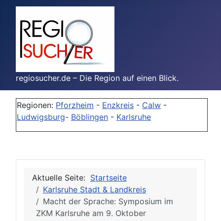
regiosucher.de – Die Region auf einen Blick.
Regionen:
Pforzheim
-
Enzkreis
-
Calw
-
Ludwigsburg
-
Böblingen
-
Karlsruhe
Aktuelle Seite:
Startseite
Karlsruhe Stadt & Landkreis
Macht der Sprache: Symposium im
ZKM Karlsruhe am 9. Oktober