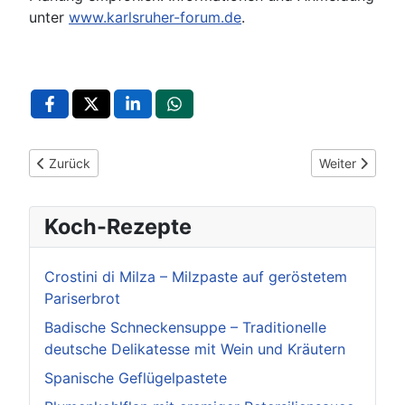
unter
www.karlsruher-forum.de
.
Vorheriger Beitrag: Karlsruhe startet digitale Plattform für g
Nächster Beit
Zurück
Weiter
Koch-Rezepte
Crostini di Milza – Milzpaste auf geröstetem
Pariserbrot
Badische Schneckensuppe – Traditionelle
deutsche Delikatesse mit Wein und Kräutern
Spanische Geflügelpastete