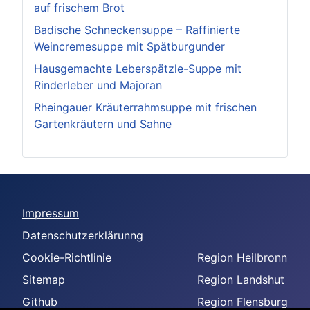
auf frischem Brot
Badische Schneckensuppe – Raffinierte
Weincremesuppe mit Spätburgunder
Hausgemachte Leberspätzle-Suppe mit
Rinderleber und Majoran
Rheingauer Kräuterrahmsuppe mit frischen
Gartenkräutern und Sahne
Impressum
Datenschutzerklärunng
Cookie-Richtlinie
Region Heilbronn
Sitemap
Region Landshut
Github
Region Flensburg