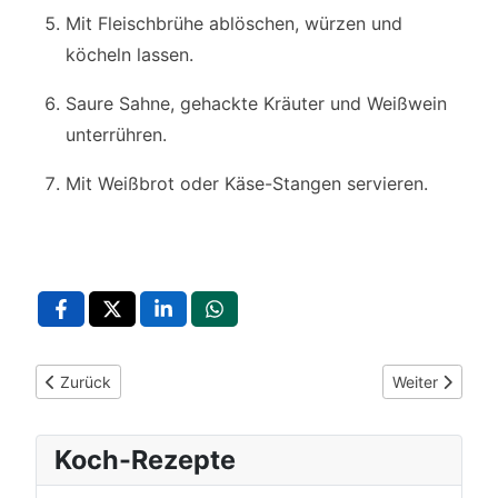
Mit Fleischbrühe ablöschen, würzen und
köcheln lassen.
Saure Sahne, gehackte Kräuter und Weißwein
unterrühren.
Mit Weißbrot oder Käse-Stangen servieren.
Vorheriger Beitrag: Basilikumsuppe mit Erbsen – Cremige Früh
Nächster Beit
Zurück
Weiter
Koch-Rezepte