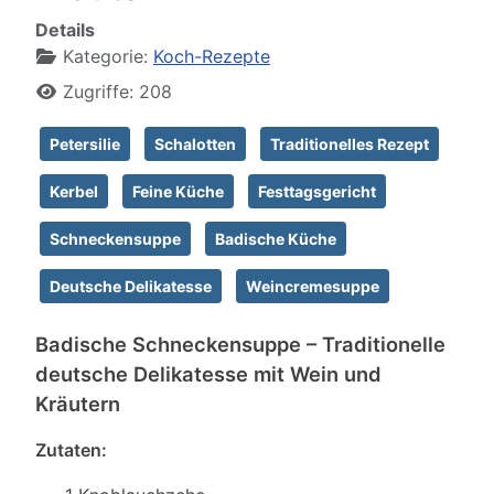
Details
Kategorie:
Koch-Rezepte
Zugriffe: 208
Petersilie
Schalotten
Traditionelles Rezept
Kerbel
Feine Küche
Festtagsgericht
Schneckensuppe
Badische Küche
Deutsche Delikatesse
Weincremesuppe
Badische Schneckensuppe – Traditionelle
deutsche Delikatesse mit Wein und
Kräutern
Zutaten: