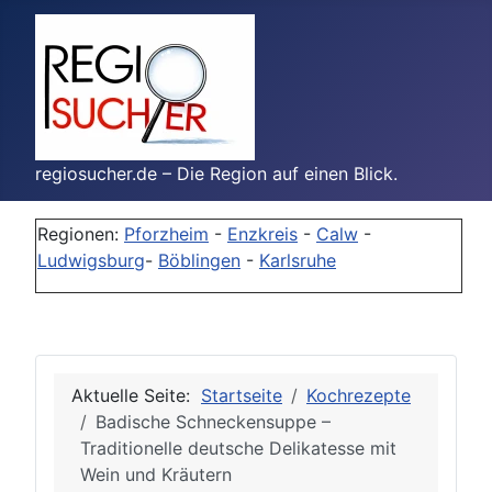
regiosucher.de – Die Region auf einen Blick.
Regionen:
Pforzheim
-
Enzkreis
-
Calw
-
Ludwigsburg
-
Böblingen
-
Karlsruhe
Aktuelle Seite:
Startseite
Kochrezepte
Badische Schneckensuppe –
Traditionelle deutsche Delikatesse mit
Wein und Kräutern