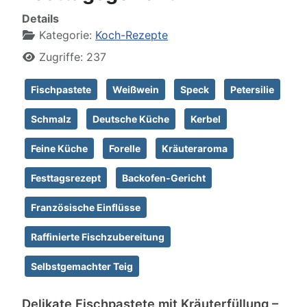
Details
Kategorie:
Koch-Rezepte
Zugriffe: 237
Fischpastete
Weißwein
Speck
Petersilie
Schmalz
Deutsche Küche
Kerbel
Feine Küche
Forelle
Kräuteraroma
Festtagsrezept
Backofen-Gericht
Französische Einflüsse
Raffinierte Fischzubereitung
Selbstgemachter Teig
Delikate Fischpastete mit Kräuterfüllung –