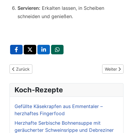
Servieren:
Erkalten lassen, in Scheiben
schneiden und genießen.
Vorheriger Beitrag: Deftige Terrine mit Champignons – Einfa
Nächster Beit
Zurück
Weiter
Koch-Rezepte
Gefüllte Käsekrapfen aus Emmentaler –
herzhaftes Fingerfood
Herzhafte Serbische Bohnensuppe mit
geräucherter Schweinsrippe und Debreziner