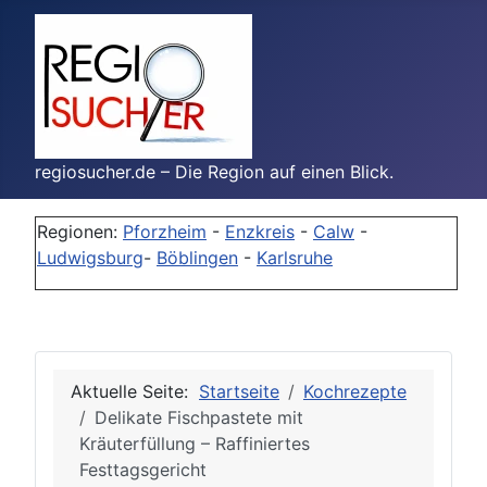
regiosucher.de – Die Region auf einen Blick.
Regionen:
Pforzheim
-
Enzkreis
-
Calw
-
Ludwigsburg
-
Böblingen
-
Karlsruhe
Aktuelle Seite:
Startseite
Kochrezepte
Delikate Fischpastete mit
Kräuterfüllung – Raffiniertes
Festtagsgericht