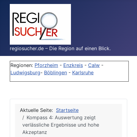
regiosucher.de – Die Region auf einen Blick.
Regionen:
Pforzheim
-
Enzkreis
-
Calw
-
Ludwigsburg
-
Böblingen
-
Karlsruhe
Aktuelle Seite:
Startseite
Kompass 4: Auswertung zeigt
verlässliche Ergebnisse und hohe
Akzeptanz