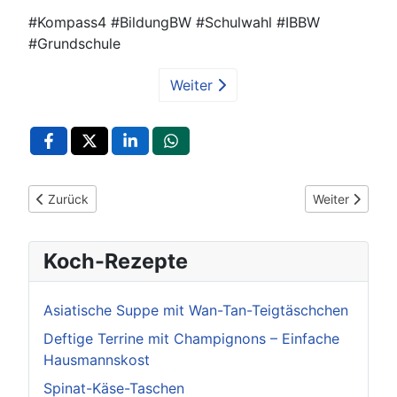
#Kompass4 #BildungBW #Schulwahl #IBBW
#Grundschule
Weiter
Vorheriger Beitrag: Land investiert 80 Millionen Euro in mod
Nächster Beitr
Zurück
Weiter
Koch-Rezepte
Asiatische Suppe mit Wan-Tan-Teigtäschchen
Deftige Terrine mit Champignons – Einfache
Hausmannskost
Spinat-Käse-Taschen