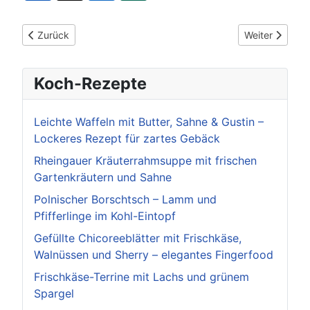
Vorheriger Beitrag: 1.250 Polizeianwärter legen in Villingen-S
Nächster Beitr
Zurück
Weiter
Koch-Rezepte
Leichte Waffeln mit Butter, Sahne & Gustin –
Lockeres Rezept für zartes Gebäck
Rheingauer Kräuterrahmsuppe mit frischen
Gartenkräutern und Sahne
Polnischer Borschtsch – Lamm und
Pfifferlinge im Kohl-Eintopf
Gefüllte Chicoreeblätter mit Frischkäse,
Walnüssen und Sherry – elegantes Fingerfood
Frischkäse-Terrine mit Lachs und grünem
Spargel