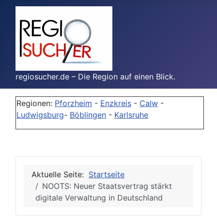
regiosucher.de – Die Region auf einen Blick.
Regionen:
Pforzheim
-
Enzkreis
-
Calw
-
Ludwigsburg
-
Böblingen
-
Karlsruhe
Aktuelle Seite:
Startseite
NOOTS: Neuer Staatsvertrag stärkt
digitale Verwaltung in Deutschland