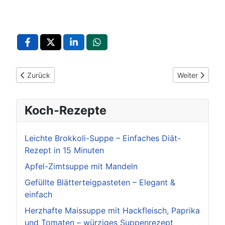
Vorheriger Beitrag: Nähworkshops für Kinder und Erwachsen
Nächster Beit
Zurück
Weiter
Koch-Rezepte
Leichte Brokkoli-Suppe – Einfaches Diät-
Rezept in 15 Minuten
Apfel-Zimtsuppe mit Mandeln
Gefüllte Blätterteigpasteten – Elegant &
einfach
Herzhafte Maissuppe mit Hackfleisch, Paprika
und Tomaten – würziges Suppenrezept