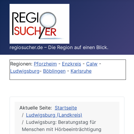
regiosucher.de – Die Region auf einen Blick.
Regionen:
Pforzheim
-
Enzkreis
-
Calw
-
Ludwigsburg
-
Böblingen
-
Karlsruhe
Aktuelle Seite:
Startseite
Ludwigsburg (Landkreis)
Ludwigsburg: Beratungstag für
Menschen mit Hörbeeinträchtigung