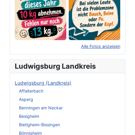
Alle Fotos anzeigen
×
Original herunterladen
Ludwigsburg Landkreis
Ludwigsburg (Landkreis)
Affalterbach
Asperg
Benningen am Neckar
Besigheim
Bietigheim-Bissingen
Bönnigheim