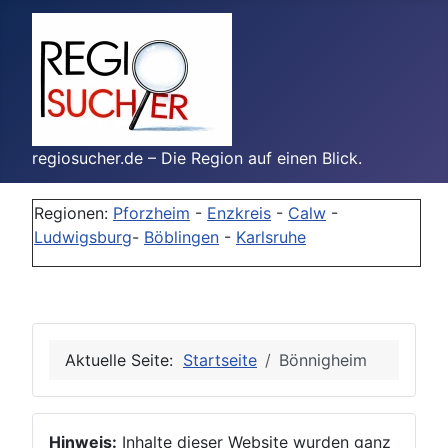
regiosucher.de – Die Region auf einen Blick.
Regionen:
Pforzheim
-
Enzkreis
-
Calw
-
Ludwigsburg
-
Böblingen
-
Karlsruhe
Aktuelle Seite:
Startseite
Bönnigheim
Hinweis:
Inhalte dieser Website wurden ganz