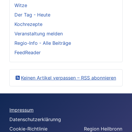
Witze
Der Tag - Heute
Kochrezepte
Veranstaltung melden
Regio-Info - Alle Beiträge
FeedReader
Keinen Artikel verpassen – RSS abonnieren
Impressum
Datenschutzerklärunng
Cookie-Richtlinie
Region Heilbronn