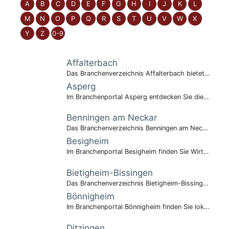
zeige Elemente mit Buchstabe:
zeige Elemente mit Buchstabe:
zeige Elemente mit Buchstabe:
zeige Elemente mit Buchstabe:
zeige Elemente mit Buchstabe:
zeige Elemente mit Buchstabe:
zeige Elemente mit Buchstabe
zeige Elemente mit Buchst
zeige Elemente mit Bu
zeige Elemente mi
zeige Elemente
zeige Elem
A
B
C
D
E
F
G
H
I
J
K
L
zeige Elemente mit Buchstabe:
zeige Elemente mit Buchstabe:
zeige Elemente mit Buchstabe:
zeige Elemente mit Buchstabe:
zeige Elemente mit Buchstabe:
zeige Elemente mit Buchstabe:
zeige Elemente mit Buchstabe
zeige Elemente mit Buchst
zeige Elemente mit Bu
zeige Elemente mi
zeige Elemente
zeige Elem
M
N
O
P
Q
R
S
T
U
V
W
X
zeige Elemente mit Buchstabe:
zeige Elemente mit Buchstabe:
zeige Elemente mit Buchstabe:
Y
Z
0-9
Affalterbach
Das Branchenverzeichnis Affalterbach bietet Ihnen einen kompakten Überblick über lokale Firmen und Organisationen.
Asperg
Im Branchenportal Asperg entdecken Sie die wirtschaftliche Vielfalt der Stadt.
Benningen am Neckar
Das Branchenverzeichnis Benningen am Neckar zeigt regionale Kompetenz.
Besigheim
Im Branchenportal Besigheim finden Sie Wirtschaft mit Tradition.
Bietigheim-Bissingen
Das Branchenverzeichnis Bietigheim-Bissingen bündelt regionale Wirtschaftskraft.
Bönnigheim
Im Branchenportal Bönnigheim finden Sie lokale Anbieter übersichtlich aufbereitet.
Ditzingen