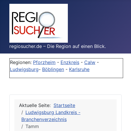
regiosucher.de – Die Region auf einen Blick.
Regionen:
Pforzheim
-
Enzkreis
-
Calw
-
Ludwigsburg
-
Böblingen
-
Karlsruhe
Aktuelle Seite:
Startseite
Ludwigsburg Landkreis -
Branchenverzeichnis
Tamm