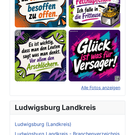
Alle Fotos anzeigen
×
Original herunterladen
Ludwigsburg Landkreis
Ludwigsburg (Landkreis)
Ludwigsburg Landkreis - Branchenverzeichnis