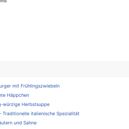
ond
aftes Brotsuppen-Rezept mit Schwarzbrot & saurer Sahne | Westfäli
rger mit Frühlingszwiebeln
ante Häppchen
ig-würzige Herbstsuppe
raditionelle italienische Spezialität
äutern und Sahne