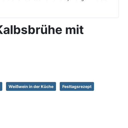
 Kalbsbrühe mit
Weißwein in der Küche
Festtagsrezept