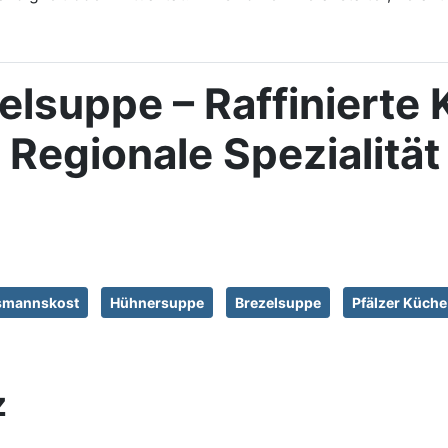
zelsuppe – Raffinierte
 Regionale Spezialität
smannskost
Hühnersuppe
Brezelsuppe
Pfälzer Küche
z