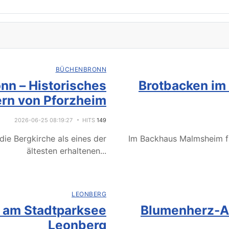
BÜCHENBRONN
nn – Historisches
Brotbacken im
rn von Pforzheim
2026-06-25 08:19:27
HITS
149
ie Bergkirche als eines der
Im Backhaus Malmsheim f
ältesten erhaltenen
...
LEONBERG
e am Stadtparksee
Blumenherz-Ak
Leonberg