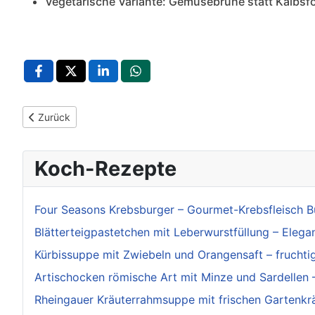
Vegetarische Variante: Gemüsebrühe statt Kalbsf
Vorheriger Beitrag: Original Siegerländer Broatsobbe – Herzh
Zurück
Koch-Rezepte
Four Seasons Krebsburger – Gourmet-Krebsfleisch Bu
Blätterteigpastetchen mit Leberwurstfüllung – Eleg
Kürbissuppe mit Zwiebeln und Orangensaft – frucht
Artischocken römische Art mit Minze und Sardellen – T
Rheingauer Kräuterrahmsuppe mit frischen Gartenkr