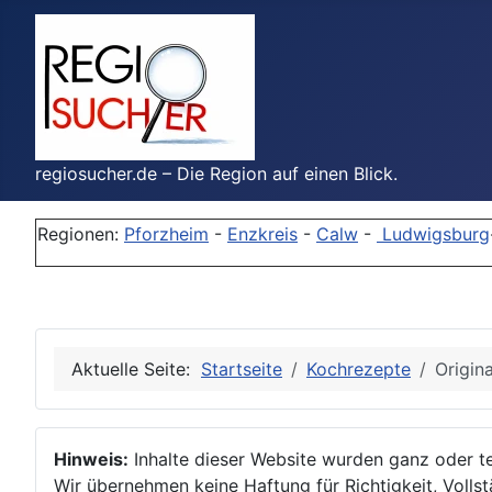
regiosucher.de – Die Region auf einen Blick.
Regionen:
Pforzheim
-
Enzkreis
-
Calw
-
Ludwigsburg
Aktuelle Seite:
Startseite
Kochrezepte
Origin
Hinweis:
Inhalte dieser Website wurden ganz oder tei
Wir übernehmen keine Haftung für Richtigkeit, Vollstä