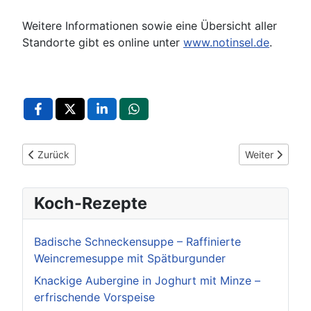
Weitere Informationen sowie eine Übersicht aller
Standorte gibt es online unter
www.notinsel.de
.
Vorheriger Beitrag: Ludwigsburg: Tag der Zivilcourage mit In
Nächster Beitr
Zurück
Weiter
Koch-Rezepte
Badische Schneckensuppe – Raffinierte
Weincremesuppe mit Spätburgunder
Knackige Aubergine in Joghurt mit Minze –
erfrischende Vorspeise