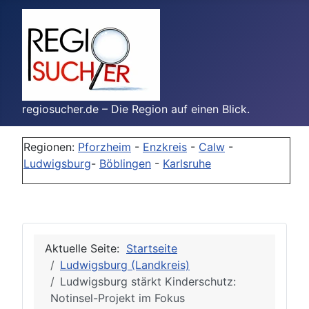
regiosucher.de – Die Region auf einen Blick.
Regionen:
Pforzheim
-
Enzkreis
-
Calw
-
Ludwigsburg
-
Böblingen
-
Karlsruhe
Aktuelle Seite:
Startseite
Ludwigsburg (Landkreis)
Ludwigsburg stärkt Kinderschutz:
Notinsel-Projekt im Fokus