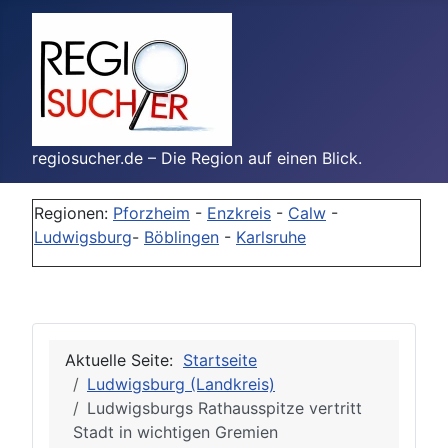
regiosucher.de – Die Region auf einen Blick.
Regionen:
Pforzheim
-
Enzkreis
-
Calw
-
Ludwigsburg
-
Böblingen
-
Karlsruhe
Aktuelle Seite:
Startseite
Ludwigsburg (Landkreis)
Ludwigsburgs Rathausspitze vertritt
Stadt in wichtigen Gremien