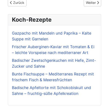
Vorheriger Beitrag: Workshop „Wurzelwerk“ in Ludwigsburg: 
Nächster Beitr
Zurück
Weiter
Koch-Rezepte
Gazpacho mit Mandeln und Paprika – Kalte
Suppe mit Garnelen
Frischer Auberginen-Kaviar mit Tomaten & Ei
– leichte Vorspeise nach mediterraner Art
Badischer Zwetschgenkuchen mit Hefe, Zimt-
Zucker und Sahne
Bunte Fischsuppe – Mediterranes Rezept mit
frischem Fisch & Meeresfrüchten
Badische Apfeltorte mit Schokobiskuit und
Sahne – fruchtig-süße Apfelkreation