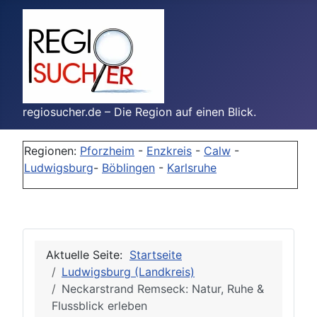
regiosucher.de – Die Region auf einen Blick.
Regionen:
Pforzheim
-
Enzkreis
-
Calw
-
Ludwigsburg
-
Böblingen
-
Karlsruhe
Aktuelle Seite:
Startseite
Ludwigsburg (Landkreis)
Neckarstrand Remseck: Natur, Ruhe &
Flussblick erleben