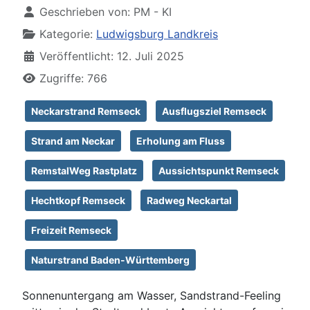
Geschrieben von:
PM - KI
Kategorie:
Ludwigsburg Landkreis
Veröffentlicht: 12. Juli 2025
Zugriffe: 766
Neckarstrand Remseck
Ausflugsziel Remseck
Strand am Neckar
Erholung am Fluss
RemstalWeg Rastplatz
Aussichtspunkt Remseck
Hechtkopf Remseck
Radweg Neckartal
Freizeit Remseck
Naturstrand Baden-Württemberg
Sonnenuntergang am Wasser, Sandstrand-Feeling