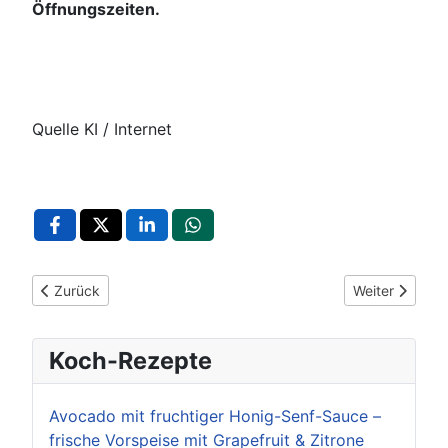
Öffnungszeiten.
Quelle KI / Internet
Vorheriger Beitrag: Neckarrems entdecken: Stadtteilführung a
Nächster Beitr
Zurück
Weiter
Koch-Rezepte
Avocado mit fruchtiger Honig-Senf-Sauce –
frische Vorspeise mit Grapefruit & Zitrone