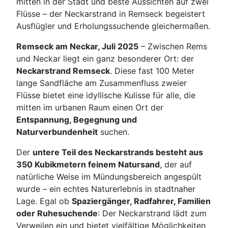
mitten in der Stadt und beste Aussichten auf zwei
Flüsse – der Neckarstrand in Remseck begeistert
Ausflügler und Erholungssuchende gleichermaßen.
Remseck am Neckar, Juli 2025
– Zwischen Rems
und Neckar liegt ein ganz besonderer Ort: der
Neckarstrand Remseck
. Diese fast 100 Meter
lange Sandfläche am Zusammenfluss zweier
Flüsse bietet eine idyllische Kulisse für alle, die
mitten im urbanen Raum einen Ort der
Entspannung, Begegnung und
Naturverbundenheit
suchen.
Der
untere Teil des Neckarstrands besteht aus
350 Kubikmetern feinem Natursand
, der auf
natürliche Weise im Mündungsbereich angespült
wurde – ein echtes Naturerlebnis in stadtnaher
Lage. Egal ob
Spaziergänger, Radfahrer, Familien
oder Ruhesuchende
: Der Neckarstrand lädt zum
Verweilen ein und bietet vielfältige Möglichkeiten