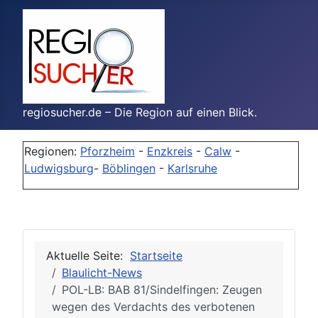
regiosucher.de – Die Region auf einen Blick.
Regionen:
Pforzheim
-
Enzkreis
-
Calw
-
Ludwigsburg
-
Böblingen
-
Karlsruhe
Aktuelle Seite:
Startseite
Blaulicht-News
POL-LB: BAB 81/Sindelfingen: Zeugen
wegen des Verdachts des verbotenen