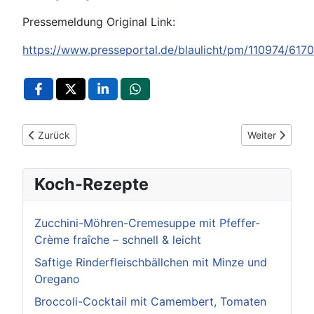
Pressemeldung Original Link:
https://www.presseportal.de/blaulicht/pm/110974/617
Vorheriger Beitrag: POL-LB: Staatsanwaltschaft Stuttgart und
Nächster Beit
Zurück
Weiter
Koch-Rezepte
Zucchini-Möhren-Cremesuppe mit Pfeffer-
Crème fraîche – schnell & leicht
Saftige Rinderfleischbällchen mit Minze und
Oregano
Broccoli-Cocktail mit Camembert, Tomaten