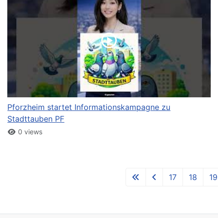
Pforzheim startet Informationskampagne zu
Stadttauben PF
0 views
17
18
19