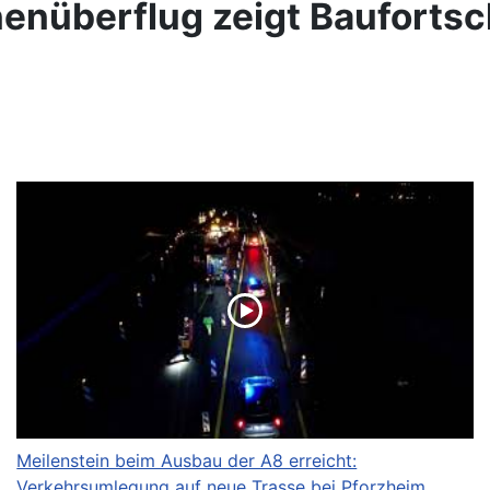
enüberflug zeigt Baufortsc
Meilenstein beim Ausbau der A8 erreicht:
Verkehrsumlegung auf neue Trasse bei Pforzheim