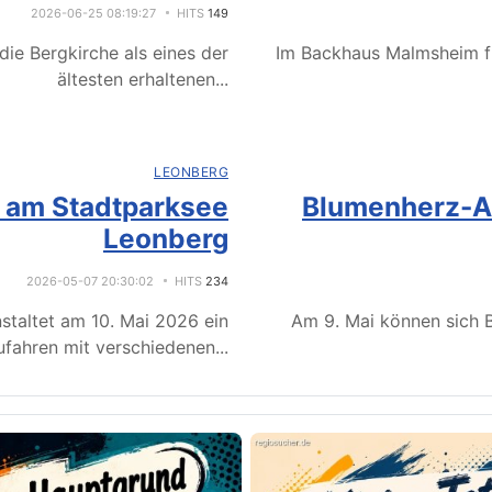
2026-06-25 08:19:27
HITS
149
ie Bergkirche als eines der
Im Backhaus Malmsheim f
ältesten erhaltenen
...
LEONBERG
e am Stadtparksee
Blumenherz-Ak
Leonberg
2026-05-07 20:30:02
HITS
234
staltet am 10. Mai 2026 ein
Am 9. Mai können sich B
fahren mit verschiedenen
...