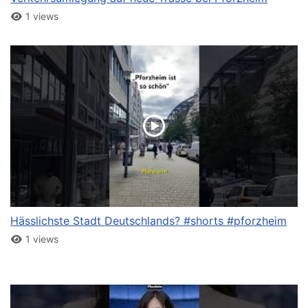
1 views
Hässlichste Stadt Deutschlands? #shorts #pforzheim
1 views