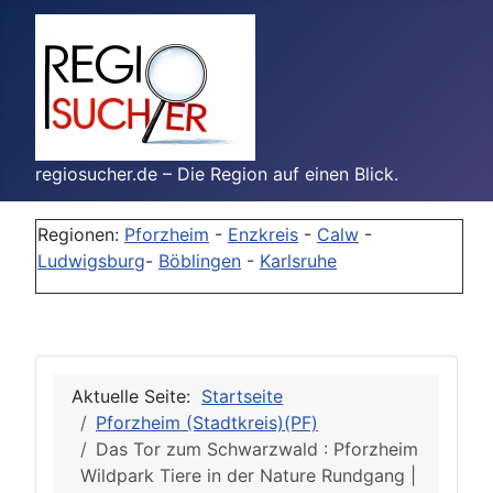
regiosucher.de – Die Region auf einen Blick.
Regionen:
Pforzheim
-
Enzkreis
-
Calw
-
Ludwigsburg
-
Böblingen
-
Karlsruhe
Aktuelle Seite:
Startseite
Pforzheim (Stadtkreis)(PF)
Das Tor zum Schwarzwald : Pforzheim
Wildpark Tiere in der Nature Rundgang |