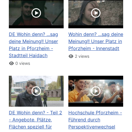
DE Wohin denn? ...sag
Wohin denn? ...sag deine
deine Meinung!! Unser
Meinung!! Unser Platz in
Platz in Pforzheim -
Pforzheim - Innenstadt
Stadtteil Haidach
2 views
0 views
DE Wohin denn? - Teil 2
Hochschule Pforzheim -
- Angebote, Plätze,
Führend durch
Flächen speziell für
Perspektivenwechsel