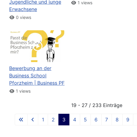
Jugendliche und junge
1 views
Erwachsene
0 views
Bewerbung an der
Business School
Pforzheim | Business PF
1 views
19 - 27 / 233 Einträge
1
2
3
4
5
6
7
8
9