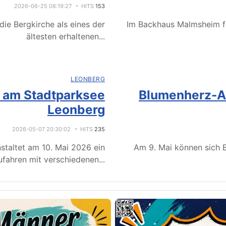
2026-06-25 08:19:27
HITS
153
ie Bergkirche als eines der
Im Backhaus Malmsheim f
ältesten erhaltenen
...
LEONBERG
e am Stadtparksee
Blumenherz-Ak
Leonberg
2026-05-07 20:30:02
HITS
235
staltet am 10. Mai 2026 ein
Am 9. Mai können sich B
fahren mit verschiedenen
...