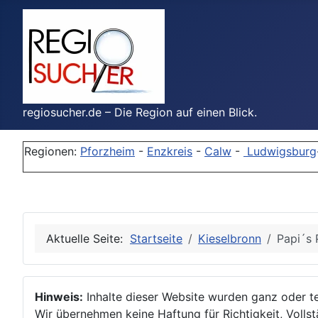
regiosucher.de – Die Region auf einen Blick.
Regionen:
Pforzheim
-
Enzkreis
-
Calw
-
Ludwigsburg
Aktuelle Seite:
Startseite
Kieselbronn
Papi´s 
Hinweis:
Inhalte dieser Website wurden ganz oder tei
Wir übernehmen keine Haftung für Richtigkeit, Vollstä