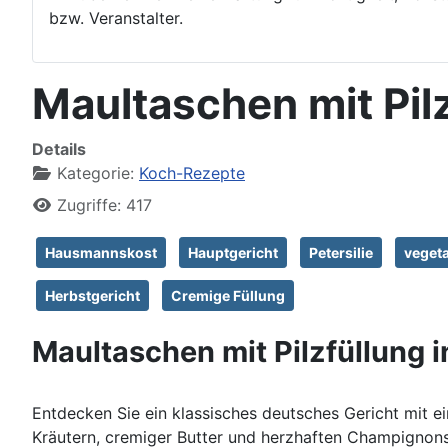
bzw. Veranstalter.
Maultaschen mit Pil
Details
Kategorie:
Koch-Rezepte
Zugriffe: 417
Hausmannskost
Hauptgericht
Petersilie
veget
Herbstgericht
Cremige Füllung
Maultaschen mit Pilzfüllung 
Entdecken Sie ein klassisches deutsches Gericht mit ei
Kräutern, cremiger Butter und herzhaften Champignons. 