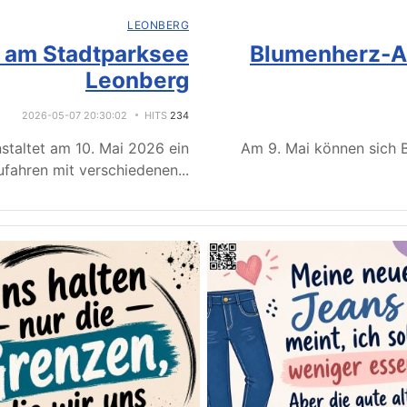
LEONBERG
e am Stadtparksee
Blumenherz-Ak
Leonberg
2026-05-07 20:30:02
HITS
234
staltet am 10. Mai 2026 ein
Am 9. Mai können sich B
fahren mit verschiedenen
...