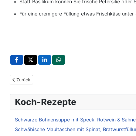
Statt Basilikum können Sie frische Petersilie oder
Für eine cremigere Füllung etwas Frischkäse unter 
Vorheriger Beitrag: Gefüllte Gans mit Wirsingravioli und hau
Zurück
Koch-Rezepte
Schwarze Bohnensuppe mit Speck, Rotwein & Sahne
Schwäbische Maultaschen mit Spinat, Bratwurstfüllu