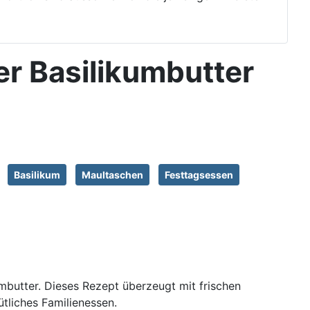
er Basilikumbutter
Basilikum
Maultaschen
Festtagsessen
umbutter. Dieses Rezept überzeugt mit frischen
ütliches Familienessen.