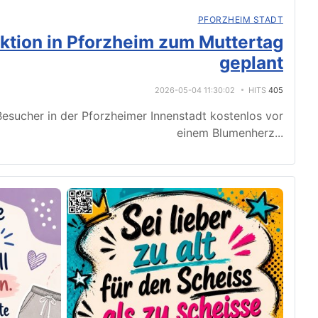
PFORZHEIM STADT
tion in Pforzheim zum Muttertag
geplant
2026-05-04 11:30:02
HITS
405
esucher in der Pforzheimer Innenstadt kostenlos vor
einem Blumenherz
...