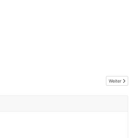
Nächster Beit
Weiter