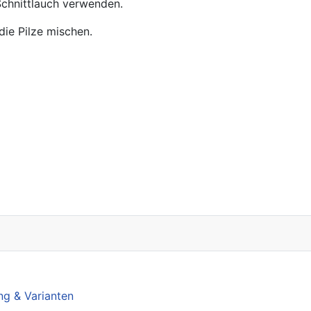
 Schnittlauch verwenden.
die Pilze mischen.
sgemachten Maultaschen
ng & Varianten