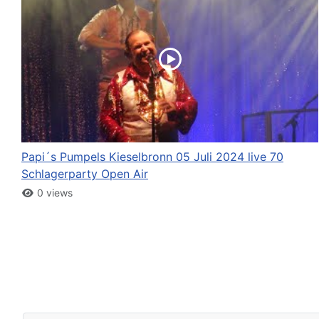
Papi´s Pumpels Kieselbronn 05 Juli 2024 live 70
Schlagerparty Open Air
0 views