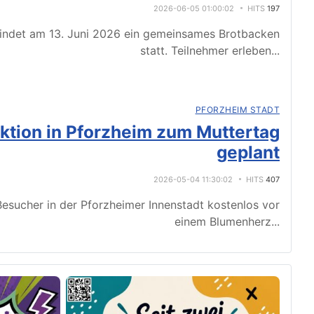
2026-06-05 01:00:02
HITS
197
indet am 13. Juni 2026 ein gemeinsames Brotbacken
statt. Teilnehmer erleben
...
PFORZHEIM STADT
tion in Pforzheim zum Muttertag
geplant
2026-05-04 11:30:02
HITS
407
esucher in der Pforzheimer Innenstadt kostenlos vor
einem Blumenherz
...