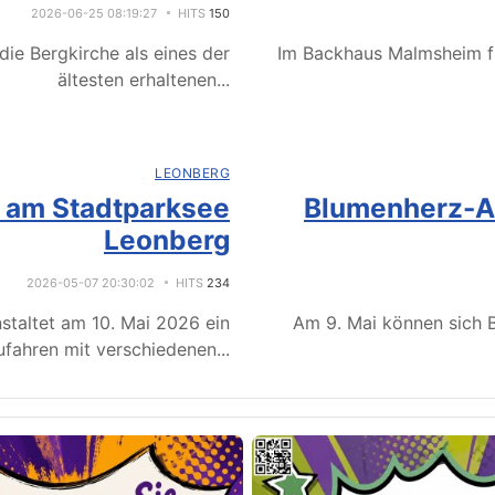
2026-06-25 08:19:27
HITS
150
ie Bergkirche als eines der
Im Backhaus Malmsheim f
ältesten erhaltenen
...
LEONBERG
e am Stadtparksee
Blumenherz-Ak
Leonberg
2026-05-07 20:30:02
HITS
234
staltet am 10. Mai 2026 ein
Am 9. Mai können sich B
fahren mit verschiedenen
...