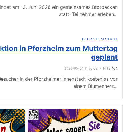
indet am 13. Juni 2026 ein gemeinsames Brotbacken
statt. Teilnehmer erleben
...
PFORZHEIM STADT
tion in Pforzheim zum Muttertag
geplant
2026-05-04 11:30:02
HITS
404
esucher in der Pforzheimer Innenstadt kostenlos vor
einem Blumenherz
...