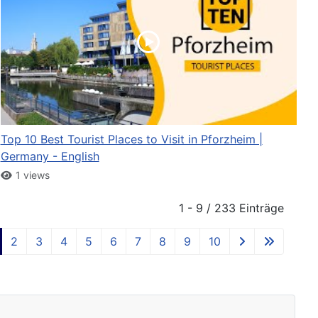
Top 10 Best Tourist Places to Visit in Pforzheim |
Germany - English
1 views
1 - 9 / 233 Einträge
2
3
4
5
6
7
8
9
10