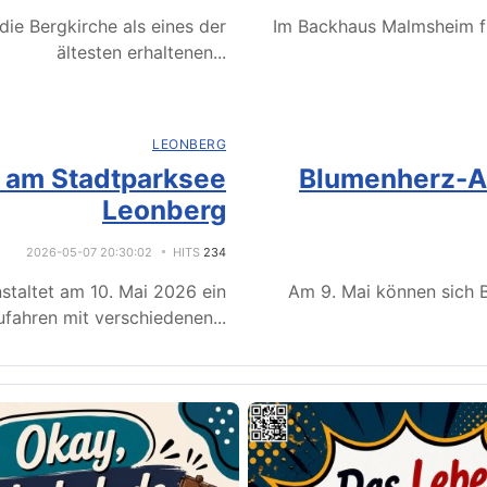
ie Bergkirche als eines der
Im Backhaus Malmsheim f
ältesten erhaltenen
...
LEONBERG
e am Stadtparksee
Blumenherz-Ak
Leonberg
2026-05-07 20:30:02
HITS
234
staltet am 10. Mai 2026 ein
Am 9. Mai können sich B
fahren mit verschiedenen
...