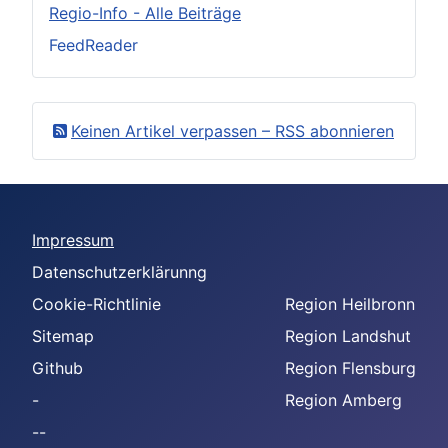
Regio-Info - Alle Beiträge
FeedReader
Keinen Artikel verpassen – RSS abonnieren
Impressum
Datenschutzerklärunng
Cookie-Richtlinie
Region Heilbronn
Sitemap
Region Landshut
Github
Region Flensburg
-
Region Amberg
--