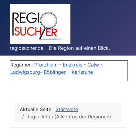
regiosucher.de – Die Region auf einen Blick.
Regionen:
Pforzheim
-
Enzkreis
-
Calw
-
Ludwigsburg
-
Böblingen
-
Karlsruhe
Aktuelle Seite:
Startseite
Regio-Infos (Alle Infos der Regionen)