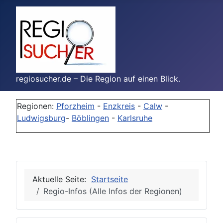
regiosucher.de – Die Region auf einen Blick.
Regionen:
Pforzheim
-
Enzkreis
-
Calw
-
Ludwigsburg
-
Böblingen
-
Karlsruhe
Aktuelle Seite:
Startseite
Regio-Infos (Alle Infos der Regionen)