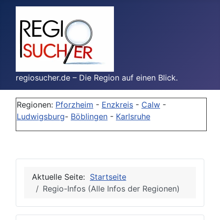
regiosucher.de – Die Region auf einen Blick.
Regionen:
Pforzheim
-
Enzkreis
-
Calw
-
Ludwigsburg
-
Böblingen
-
Karlsruhe
Aktuelle Seite:
Startseite
Regio-Infos (Alle Infos der Regionen)