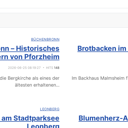
BÜCHENBRONN
nn – Historisches
Brotbacken im
rn von Pforzheim
2026-06-25 08:19:27
HITS
148
ie Bergkirche als eines der
Im Backhaus Malmsheim f
ältesten erhaltenen
...
LEONBERG
e am Stadtparksee
Blumenherz-Ak
Leonberg