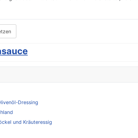
etzen
kasauce
livenöl-Dressing
chland
öckel und Kräuteressig