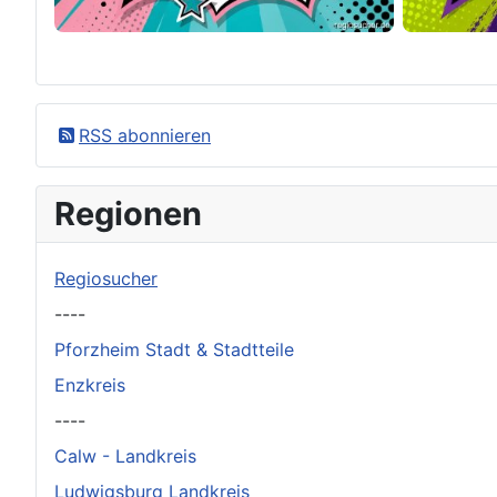
×
Original herunterladen
RSS abonnieren
Regionen
Regiosucher
----
Pforzheim Stadt & Stadtteile
Enzkreis
----
Calw - Landkreis
Ludwigsburg Landkreis