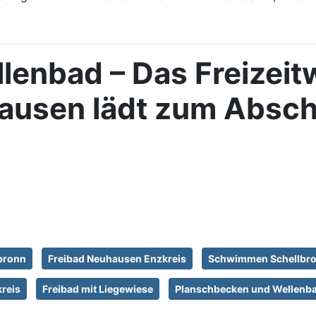
lenbad – Das Freizeit
ausen lädt zum Absch
lbronn
Freibad Neuhausen Enzkreis
Schwimmen Schellbr
reis
Freibad mit Liegewiese
Planschbecken und Wellenb