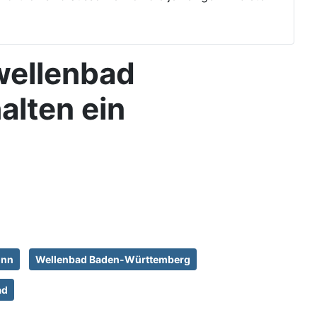
wellenbad
alten ein
onn
Wellenbad Baden-Württemberg
ad