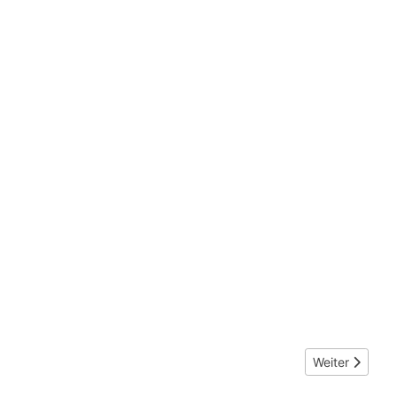
Nächster Beitr
Weiter