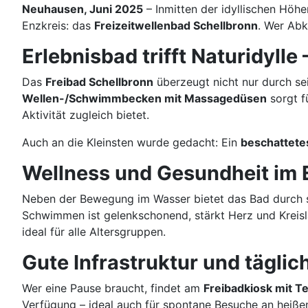
Neuhausen, Juni 2025
– Inmitten der idyllischen Höhe
Enzkreis: das
Freizeitwellenbad Schellbronn
. Wer Abk
Erlebnisbad trifft Naturidylle
Das
Freibad Schellbronn
überzeugt nicht nur durch se
Wellen-/Schwimmbecken mit Massagedüsen
sorgt f
Aktivität zugleich bietet.
Auch an die Kleinsten wurde gedacht: Ein
beschattete
Wellness und Gesundheit im 
Neben der Bewegung im Wasser bietet das Bad durch se
Schwimmen ist gelenkschonend, stärkt Herz und Kreisl
ideal für alle Altersgruppen.
Gute Infrastruktur und tägli
Wer eine Pause braucht, findet am
Freibadkiosk mit T
Verfügung – ideal auch für spontane Besuche an heiße