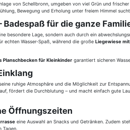
nlage von Schellbronn, umgeben von viel Grün und frischer L
ühlung, Bewegung und Erholung unter freiem Himmel sucht, i
 – Badespaß für die ganze Famili
ine besondere Lage, sondern auch durch ein abwechslungs
ür echten Wasser-Spaß, während die große
Liegewiese mit
s Planschbecken für Kleinkinder
garantiert sicheren Wasse
Einklang
ine ruhige Atmosphäre und die Möglichkeit zur Entspannung
auf, fördert die Durchblutung – und macht einfach gute La
che Öffnungszeiten
errasse
eine Auswahl an Snacks und Getränken. Zudem st
n Tagen.