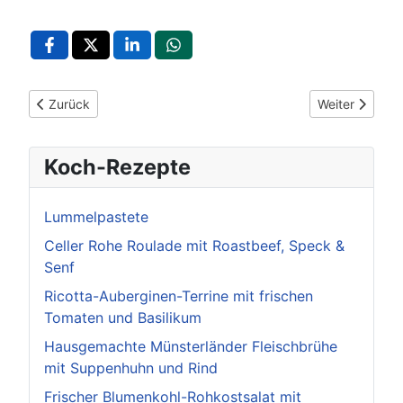
Vorheriger Beitrag: Löffelstelzweg Mühlacker: Kultur, Natur un
Nächster Beit
Zurück
Weiter
Koch-Rezepte
Lummelpastete
Celler Rohe Roulade mit Roastbeef, Speck &
Senf
Ricotta-Auberginen-Terrine mit frischen
Tomaten und Basilikum
Hausgemachte Münsterländer Fleischbrühe
mit Suppenhuhn und Rind
Frischer Blumenkohl-Rohkostsalat mit