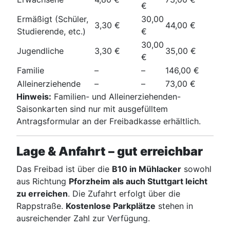
€
Ermäßigt (Schüler,
30,00
3,30 €
44,00 €
Studierende, etc.)
€
30,00
Jugendliche
3,30 €
35,00 €
€
Familie
–
–
146,00 €
Alleinerziehende
–
–
73,00 €
Hinweis:
Familien- und Alleinerziehenden-
Saisonkarten sind nur mit ausgefülltem
Antragsformular an der Freibadkasse erhältlich.
Lage & Anfahrt – gut erreichbar
Das Freibad ist über die
B10 in Mühlacker
sowohl
aus Richtung
Pforzheim als auch Stuttgart leicht
zu erreichen
. Die Zufahrt erfolgt über die
Rappstraße.
Kostenlose Parkplätze
stehen in
ausreichender Zahl zur Verfügung.