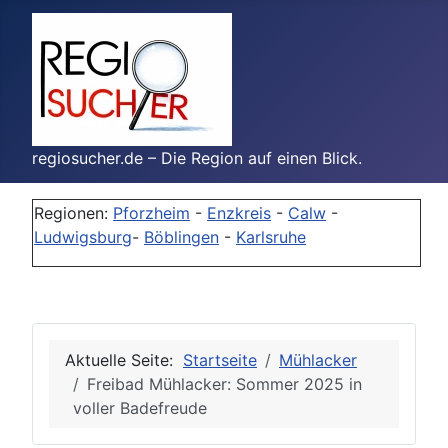
regiosucher.de – Die Region auf einen Blick.
Regionen:
Pforzheim
-
Enzkreis
-
Calw
-
Ludwigsburg
-
Böblingen
-
Karlsruhe
Aktuelle Seite:
Startseite
Mühlacker
Freibad Mühlacker: Sommer 2025 in
voller Badefreude