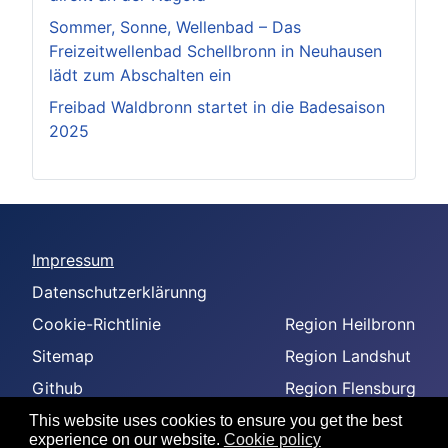
Sommer, Sonne, Wellenbad – Das
Freizeitwellenbad Schellbronn in Neuhausen
lädt zum Abschalten ein
Freibad Waldbronn startet in die Badesaison
2025
Impressum
Datenschutzerklärunng
Cookie-Richtlinie
Region Heilbronn
Sitemap
Region Landshut
Github
Region Flensburg
-
Region Amberg
This website uses cookies to ensure you get the best
experience on our website.
Cookie policy