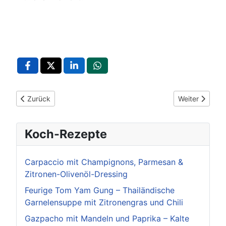
Vorheriger Beitrag: Waldseehalle Forst: Eventlocation mit Ale
Nächster Beit
Zurück
Weiter
Koch-Rezepte
Carpaccio mit Champignons, Parmesan &
Zitronen-Olivenöl-Dressing
Feurige Tom Yam Gung – Thailändische
Garnelensuppe mit Zitronengras und Chili
Gazpacho mit Mandeln und Paprika – Kalte