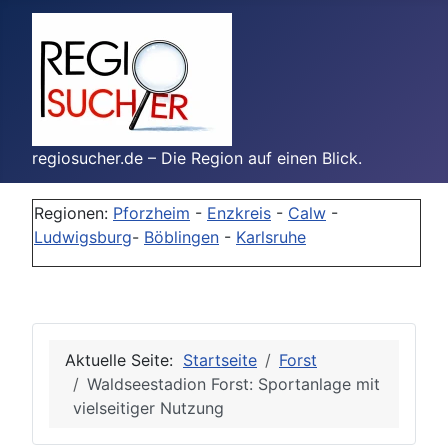
regiosucher.de – Die Region auf einen Blick.
Regionen:
Pforzheim
-
Enzkreis
-
Calw
-
Ludwigsburg
-
Böblingen
-
Karlsruhe
Aktuelle Seite:
Startseite
Forst
Waldseestadion Forst: Sportanlage mit
vielseitiger Nutzung