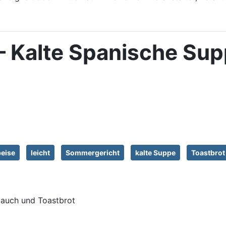
 Kalte Spanische Sup
eise
leicht
Sommergericht
kalte Suppe
Toastbrot
auch und Toastbrot