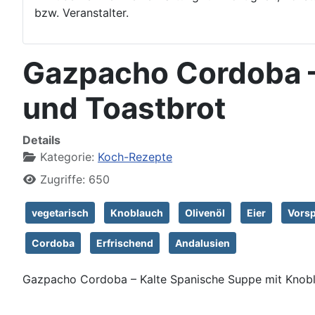
bzw. Veranstalter.
Gazpacho Cordoba –
und Toastbrot
Details
Kategorie:
Koch-Rezepte
Zugriffe: 650
vegetarisch
Knoblauch
Olivenöl
Eier
Vorsp
Cordoba
Erfrischend
Andalusien
Gazpacho Cordoba – Kalte Spanische Suppe mit Knobl