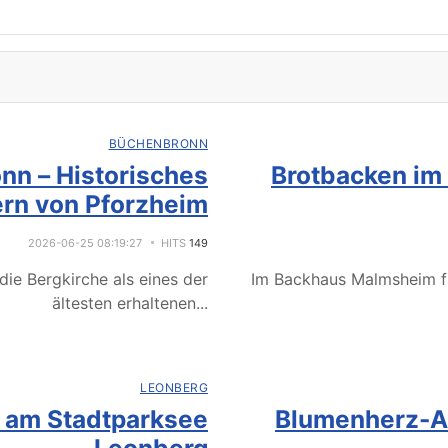
BÜCHENBRONN
nn – Historisches
Brotbacken im
rn von Pforzheim
2026-06-25 08:19:27
HITS
149
ie Bergkirche als eines der
Im Backhaus Malmsheim f
ältesten erhaltenen
...
LEONBERG
e am Stadtparksee
Blumenherz-Ak