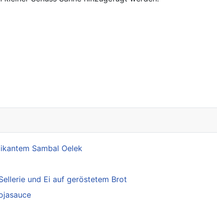
e Suppe mit Garnelen
pikantem Sambal Oelek
ellerie und Ei auf geröstetem Brot
Sojasauce