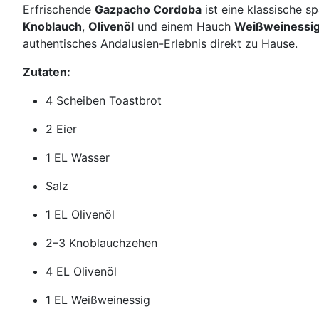
Erfrischende
Gazpacho Cordoba
ist eine klassische s
Knoblauch
,
Olivenöl
und einem Hauch
Weißweinessi
authentisches Andalusien-Erlebnis direkt zu Hause.
Zutaten:
4 Scheiben Toastbrot
2 Eier
1 EL Wasser
Salz
1 EL Olivenöl
2–3 Knoblauchzehen
4 EL Olivenöl
1 EL Weißweinessig