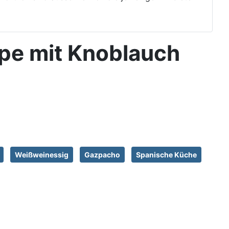
pe mit Knoblauch
Weißweinessig
Gazpacho
Spanische Küche