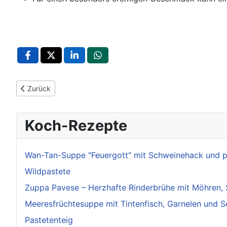
Vorheriger Beitrag: Gazpacho mit Mandeln und Paprika – Kalt
Zurück
Koch-Rezepte
Wan-Tan-Suppe "Feuergott" mit Schweinehack und 
Wildpastete
Zuppa Pavese – Herzhafte Rinderbrühe mit Möhren, S
Meeresfrüchtesuppe mit Tintenfisch, Garnelen und 
Pastetenteig